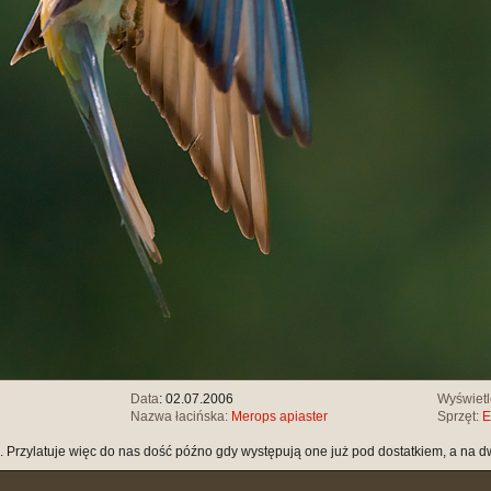
Data
: 02.07.2006
Wyświet
Nazwa łacińska:
Merops apiaster
Sprzęt:
E
 Przylatuje więc do nas dość późno gdy występują one już pod dostatkiem, a na dw