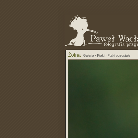
Żołna
Galeria
›
Ptaki
›
Ptaki pozostałe