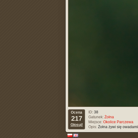
ID
: 38
Ocena
217
Gatunek:
Żołna
Miejsce:
Okolice Parczewa
Głosuj!
Opis:
Żołna żywi się owadami.