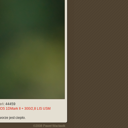
leń
: 44459
OS 1DMark II + 300/2,8 LIS USM
orze jest ciepło.
©2008 Paweł Wacławik