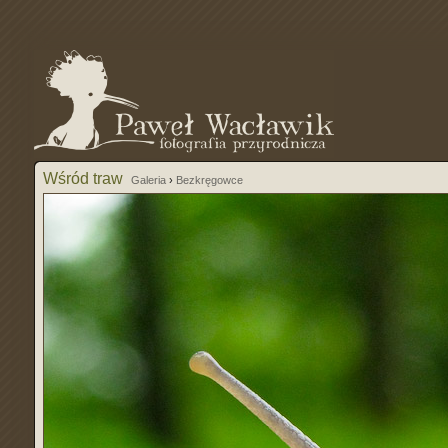
Wśród traw
Galeria
›
Bezkręgowce