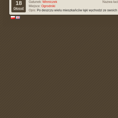
18
Gatunek:
Winniczek
Nazwa łac
Miejsce:
Ogrodniki
Głosuj!
Opis:
Po deszczu wielu mieszkańców łąki wychodzi ze swoic