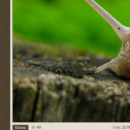
ID
: 40
Data
: 22.
Ocena