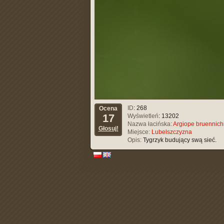
ID
: 268
Ocena
17
Wyświetleń
: 13202
Nazwa łacińska:
Argiope bruennich
Głosuj!
Miejsce:
Lubelszczyzna
Opis:
Tygrzyk budujący swą sieć.