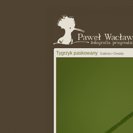
Tygrzyk paskowany
Galeria
›
Owady