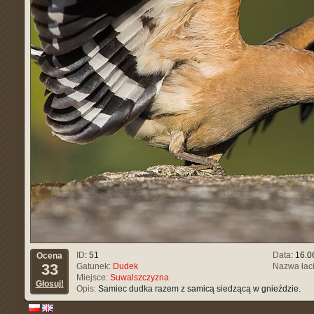
ID
: 51
Data
: 16.
Ocena
33
Gatunek:
Dudek
Nazwa łac
Miejsce:
Suwalszczyzna
Głosuj!
Opis:
Samiec dudka razem z samicą siedzącą w gnieździe.