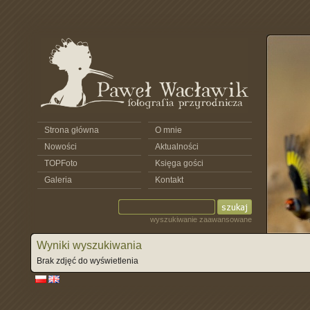
Strona główna
O mnie
Nowości
Aktualności
TOPFoto
Księga gości
Galeria
Kontakt
wyszukiwanie zaawansowane
Wyniki wyszukiwania
Brak zdjęć do wyświetlenia