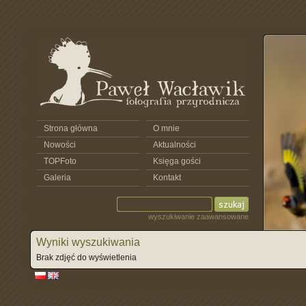
Strona główna
O mnie
Nowości
Aktualności
TOPFoto
Księga gości
Galeria
Kontakt
wyszukiwanie zaawansowane
Wyniki wyszukiwania
Brak zdjęć do wyświetlenia